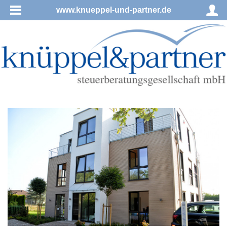
www.knueppel-und-partner.de