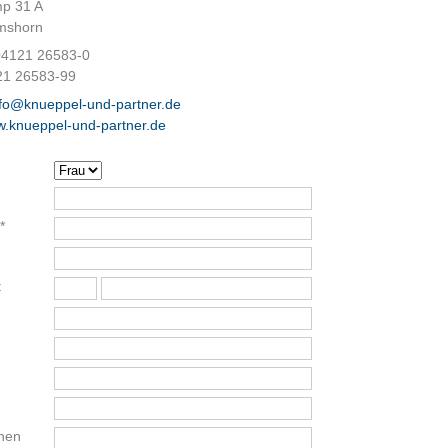
p 31 A
mshorn
 04121 26583-0
21 26583-99
nfo@knueppel-und-partner.de
.knueppel-und-partner.de
*
t
nen