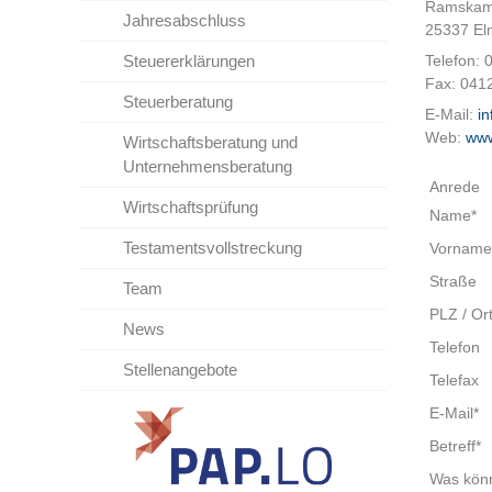
Ramskam
Jahresabschluss
25337 El
Steuererklärungen
Telefon:
Fax: 041
Steuerberatung
E-Mail:
i
Web:
www
Wirtschaftsberatung und
Unternehmensberatung
Anrede
Wirtschaftsprüfung
Name*
Testamentsvollstreckung
Vorname
Straße
Team
PLZ / Or
News
Telefon
Stellenangebote
Telefax
E-Mail*
Betreff*
Was kön