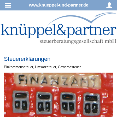
www.knueppel-und-partner.de
Steuererklärungen
Ein­kom­mens­steu­er, Um­satz­steu­er, Ge­wer­be­steu­er